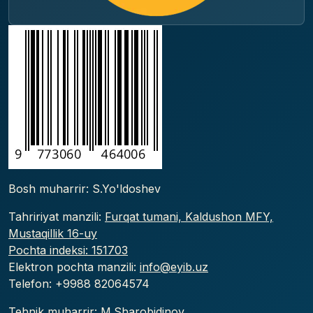
Bosh muharrir: S.Yo'ldoshev
Tahririyat manzili:
Furqat tumani, Kaldushon MFY,
Mustaqillik 16-uy
Pochta indeksi: 151703
Elektron pochta manzili:
info@eyib.uz
Telefon: +9988
82064574
Tehnik muharrir: M.Sharobidinov