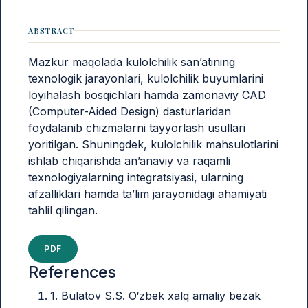
ABSTRACT
Mazkur maqolada kulolchilik san’atining
texnologik jarayonlari, kulolchilik buyumlarini
loyihalash bosqichlari hamda zamonaviy CAD
(Computer-Aided Design) dasturlaridan
foydalanib chizmalarni tayyorlash usullari
yoritilgan. Shuningdek, kulolchilik mahsulotlarini
ishlab chiqarishda an’anaviy va raqamli
texnologiyalarning integratsiyasi, ularning
afzalliklari hamda ta’lim jarayonidagi ahamiyati
tahlil qilingan.
PDF
References
1. Bulatov S.S. O‘zbek xalq amaliy bezak