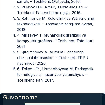
san’ati. – Toshkent: O‘qituvchi, 2010.
2. Pulatov H.P. Amaliy san’at asoslari. –
Toshkent: Fan va texnologiya, 2016.
3. Rahmonov M. Kulolchilik san’ati va uning
texnologiyasi. – Toshkent: Yangi asr avlodi,
2018.
4. Mirzayev T. Muhandislik grafikasi va
kompyuter grafikasi. – Toshkent: Tafakkur,
2021.
5. Qirg‘izboyev A. AutoCAD dasturida
chizmachilik asoslari. – Toshkent: TDPU
nashriyoti, 2020.
6. Tolipov O‘., Usmonboyeva M. Pedagogik
texnologiyalar nazariyasi va amaliyoti. –
Toshkent: Fan, 2017.
Guvohnoma