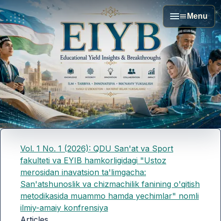
Menu
Vol. 1 No. 1 (2026): QDU San'at va Sport
fakulteti va EYIB hamkorligidagi "Ustoz
merosidan inavatsion ta'limgacha:
San'atshunoslik va chizmachilik fanining o'qitish
metodikasida muammo hamda yechimlar" nomli
ilmiy-amaiy konfrensiya
Articles